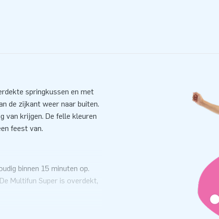
verdekte springkussen en met
an de zijkant weer naar buiten.
 van krijgen. De felle kleuren
een feest van.
oudig binnen 15 minuten op.
De Multifun Super is overdekt,
daarom ideaal te gebruiken
ste raampjes kunnen ouders
Het kussen wordt geleverd