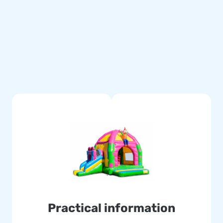
 een duidelijke handleiding.
dig gestikt en zijn gemaakt
en eenvoudig schoon te houden.
garantie. Hierdoor lever jij
in feest thema en bezorg jouw
lucht springen. Vaak letterlijk.
erkers leveren unieke
d van onze professionele
Practical information
eatness.