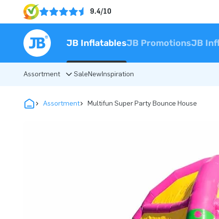
9.4/10
JB Inflatables
JB Promotions
JB Inf
Assortment
Sale
New
Inspiration
Assortment
Multifun Super Party Bounce House