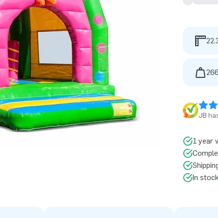
22.
266
JB has
1 year 
Comple
Shippin
In stoc