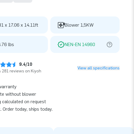
31 x 17.06 x 14.11ft
Blower 1,5KW
.76 lbs
NEN-EN 14960
9.4/10
View all specifications
 281 reviews on Kiyoh
warranty
te without blower
g calculated on request
k. Order today, ships today.