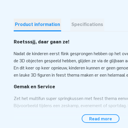
Product information
Specifications
Roetsssjj, daar gaan ze!
Nadat de kinderen eerst flink gesprongen hebben op het o
de 3D objecten gespeeld hebben, glijden ze via de glijbaan a
En dit keer op keer opnieuw, kinderen kunnen er geen genoeg
en leuke 3D figuren in feest thema maken er een helemaal 
Gemak en Service
Zet het multifun super springkussen met feest thema eenv
Bijvoorbeeld tijdens een zeskamp, evenement of sportdag. 
dus beschermt het kinderen tegen regen en felle zon en is 
Read more
onder deze weersomstandigheden. Door de handig geplaat
en/of toezichthouders altijd een oogje in het zeil houden. 