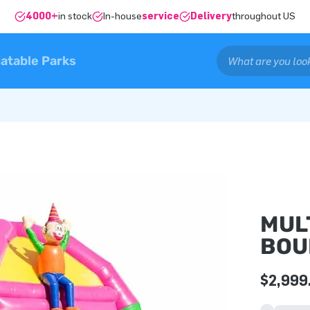
4000+
in stock
In-house
service
Delivery
throughout US
latable Parks
MUL
BOU
$2,999