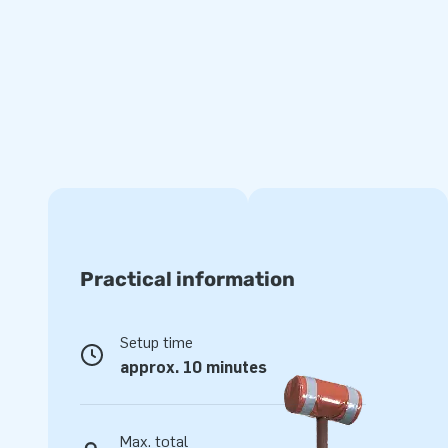
inclusief blower, verankeringsmateriaal, een transportzak en
Alles compleet voor een mooie beleving.
Kwaliteit en garantie
JB kussens zijn op meerdere punten verstevigd en meervou
van sterk, hoge kwaliteit PVC. Ze zijn daardoor duurzaam 
Het springkussen wordt tevens door JB geleverd met 5 jaar 
met dit product jarenlang optimaal speelplezier.
Koop dit overdekte springkussen met glijbaan en objecten 
klanten de dag van hun leven!
Practical information
Meer dan 15.000 klanten kozen ook voor JB
Setup time
JB laat al meer dan 15 jaar mensen wereldwijd een gat in de 
approx. 10 minutes
Ons team van designers, ontwikkelaars en logistiek medew
opblaasattracties op grootse wijze! Klanten zijn verzeker
service en levering. Zij noemen ons ook wel creators of gr
Max. total