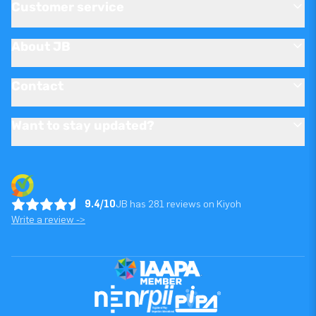
Customer service
About JB
Contact
Want to stay updated?
9.4/10
JB has 281 reviews on Kiyoh
Write a review ->