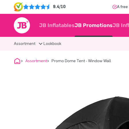
9.4/10
A free
JB Inflatables
JB Promotions
JB Inf
Assortment
Lookbook
Assortment
Promo Dome Tent - Window Wall