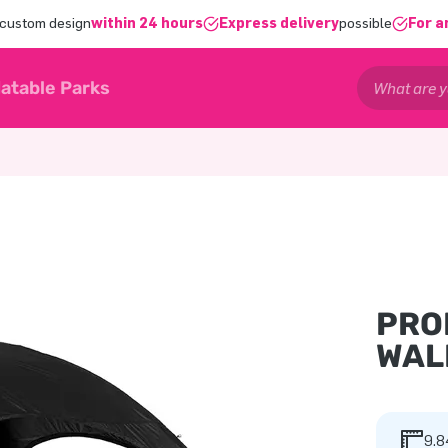
 custom design
within 24 hours
Express delivery
possible
For a
latable Parks
PRO
WAL
9.8