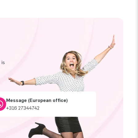
 is
Message (European office)
+316 27344742