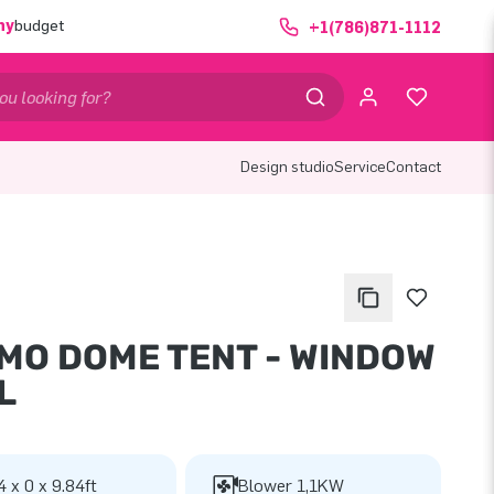
ny
budget
+1(786)871-1112
Design studio
Service
Contact
MO DOME TENT - WINDOW
L
4 x 0 x 9.84ft
Blower 1,1KW