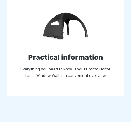
et wieltjes en handvaten, die
e tenten worden ook
vullen en die makkelijk aan de
stroompunt is wanneer je de
Practical information
t ben je in het bezit van een
die geschikt is voor
Everything you need to know about Promo Dome
 een ideale tent is.
Tent - Window Wall in a convenient overview.