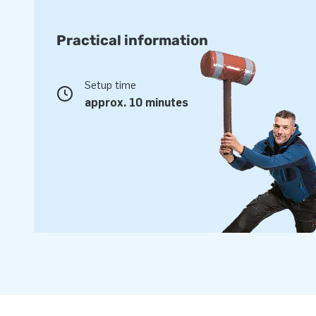
Makkelijk in te pakken en te vervoeren!
Practical information
De Promo Dome Tent wordt geleverd met een handige tas m
je makkelijk vervoert, zelfs gewoon achterin je auto. Bij d
verankeringstassen geleverd, die je met zand of water kunt 
Setup time
poten van de tent kunnen worden vastgemaakt.
approx. 10 minutes
Deze tenten zijn zelfs te gebruiken op plekken waar geen 
losse accu erbij aanschaft. Kortom: met de Promo Dome Ten
makkelijk op te zetten en flexibel te gebruiken overkapping 
promotieactiviteiten, maar ook tijdens feesten of open dagen