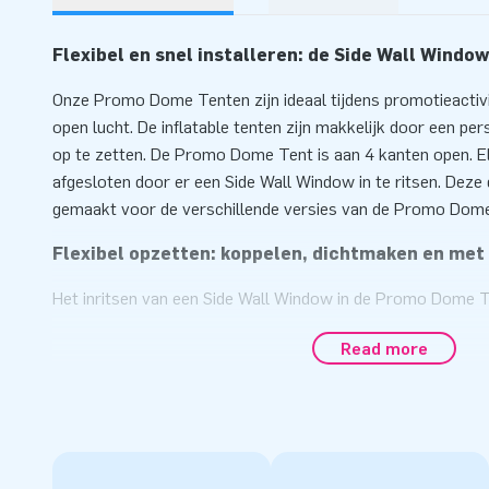
Flexibel en snel installeren: de Side Wall Wind
Onze Promo Dome Tenten zijn ideaal tijdens promotieactivit
open lucht. De inflatable tenten zijn makkelijk door een p
op te zetten. De Promo Dome Tent is aan 4 kanten open. E
afgesloten door er een Side Wall Window in te ritsen. De
gemaakt voor de verschillende versies van de Promo Dom
Flexibel opzetten: koppelen, dichtmaken en met
Het inritsen van een Side Wall Window in de Promo Dome T
makkelijk door 1 persoon worden gedaan. Het is ook moge
Read more
elkaar te koppelen door ze te verbinden met koppelstukke
uiteraard worden geleverd in jouw huisstijl of een opdruk of
opvallen of iets meer ruimte creëren? Kies dan voor een afd
verbinden van tenten of het vastmaken van doeken doe je a
ritssluiting. Neem contact op met onze verkoopafdeling vo