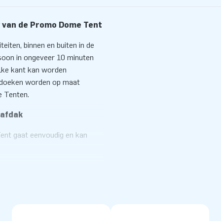
ow van de Promo Dome Tent
eiten, binnen en buiten in de
ersoon in ongeveer 10 minuten
lke kant kan worden
ze doeken worden op maat
e Tenten.
 afdak
ent gaat eenvoudig en kan
lijk om meerdere tenten aan
n. Deze doeken kunnen
 kleur naar keuze. Wil je extra
ak die je vast kunt ritsen. Het
ltijd met een handige
or meer informatie!