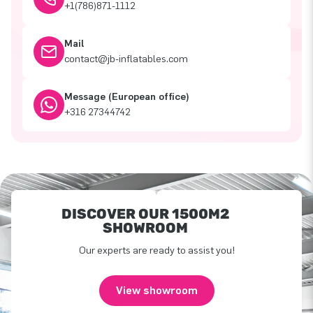
+1(786)871-1112
Mail
contact@jb-inflatables.com
Message (European office)
+316 27344742
DISCOVER OUR 1500M2
SHOWROOM
Our experts are ready to assist you!
View showroom