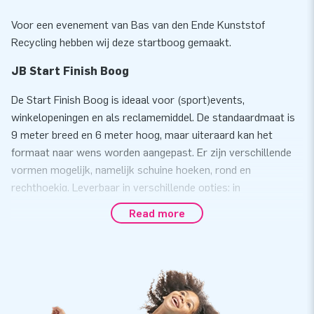
Voor een evenement van Bas van den Ende Kunststof
Recycling hebben wij deze startboog gemaakt.
JB Start Finish Boog
De Start Finish Boog is ideaal voor (sport)events,
winkelopeningen en als reclamemiddel. De standaardmaat is
9 meter breed en 6 meter hoog, maar uiteraard kan het
formaat naar wens worden aangepast. Er zijn verschillende
vormen mogelijk, namelijk schuine hoeken, rond en
rechthoekig. Leverbaar in verschillende opties: in
basiskleuren, met banners, full colour en zelfs met 3D-
Read more
objecten.
Optioneel is een banner in de boog te plaatsen en kunnen we
stabilisatoren onderop plaatsen. Zo staat de boog extra
stevig. Wil je de boog op het water gebruiken? Ook dat kan!
Onze airtight (luchtdichte) bogen zijn een gesloten systeem