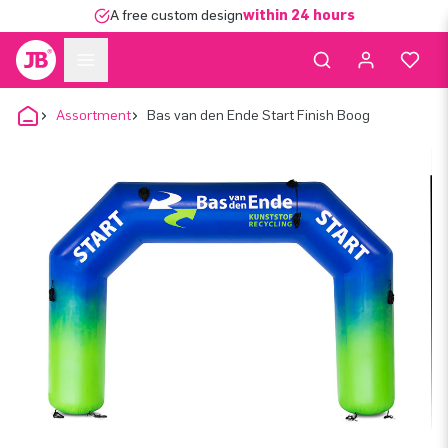
A free custom design
within 24 hours
Assortment
Bas van den Ende Start Finish Boog