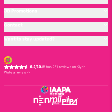
JB Promotions
Contact
Want to stay updated?
9.4/10
JB has 281 reviews on Kiyoh
Write a review ->